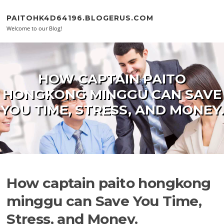
Skip to content
PAITOHK4D64196.BLOGERUS.COM
Welcome to our Blog!
HOW CAPTAIN PAITO
HONGKONG MINGGU CAN SAVE
YOU TIME, STRESS, AND MONEY.
How captain paito hongkong
minggu can Save You Time,
Stress, and Money.