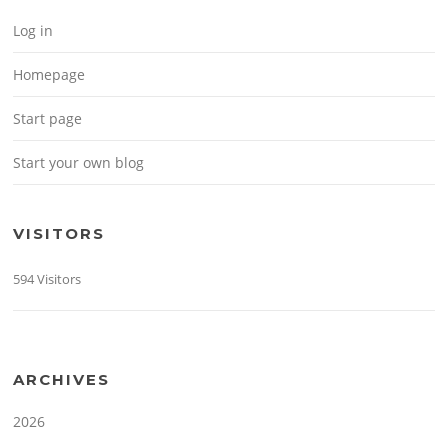
Log in
Homepage
Start page
Start your own blog
VISITORS
594 Visitors
ARCHIVES
2026