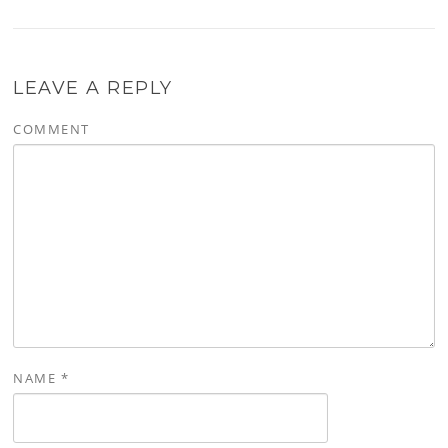
LEAVE A REPLY
COMMENT
NAME
*