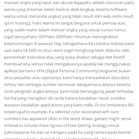
mencari angka yang tepat dan akurat.Rajapaito adalah resources paito
warna yang di kemas dalam bentuk desk lengkap beserta Software
warna untuk menandai angka2 yang telah result oleh web resmi result
sport masing2, Paito warna ini sangat berguna untuk pemula atau
yang sudah mahir dalam mencari angka yang sesuai rumus rumus
togel lainnyaPaito SDYPaito SGPPaito HKuntuk meningkatkan
keberuntungan di pasaran hkg. Sebagaimana kita ketahui bahwa pada
saat paito hk bbfs ini situs resmi togel Hongkong telah diblockir oleh
pemerintah Indonesia atau yang biasa disebut sebagai Net Positif
membuat kita semua tidak mengaksesnya apabila tak menggunakan
aplikasi bernama VPN (Digital Personal Community).Angkanet bukan
situs perjudian atau sejenisnya, kami hanya menyediakan data-data
lottery dari perbagai sumber termasuk sebagaimana adanya beserta
tools pengolah angka lainnya, kami tidak bertanggung jawab terhadap
hal-hal yang merugikan diri anda karena kesalahan result, prediksi
ataupun kesalahan applications yang kami miliki. Di sini tempatnya BO
terpercayaFor example, if a selected color associated with sure
numbers has appeared often in the latest draws, gamers might sense
inclined to include these figures of their betting strategy.Untuk
paito/pasaran hk dan sd mengacu pada bo yang tertera pada banner
rajapaito ya bosku, menjadi sd ++/ sydneylottery4d – hk ++ /